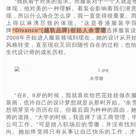
“我执着于对美的追求。而服装对于一个人就是
体现，他对美的一种理解。着装会影响着我们潜
现，所以什么场合怎么穿，我一直觉得很重要。
上得以淋漓尽致的体现。”这是香港服装学
牌
“Divance”(越轨品牌)创始人余雪珊
选择服装
2008年开始进入服装领域到现在，她的设计从开
风格转变，直至现在又回归随性自在的过程，也
生代设计师的成长历程。
余雪珊
“在8、9岁的时候，我就喜欢给芭芘娃娃做衣
装画，也许自己的设计梦想就是从那时开始。”余
想萌芽至今历历在目。但最后因为种种的因由，
师的道路。“大学的时候，我选择了读工商管理，
公司工作。”可是踏入职场后的雪珊，并没有找
向。她始终觉得只有从事让自己快乐的工作，才